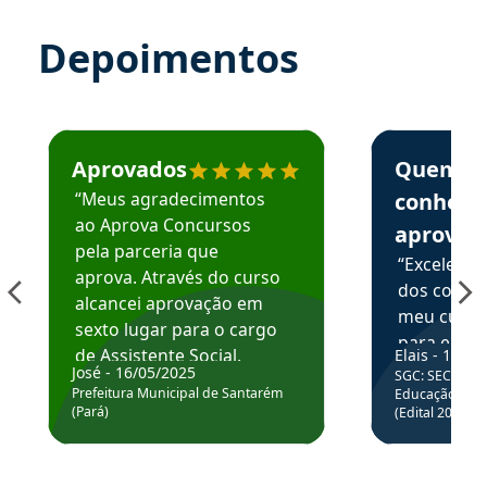
Depoimentos
Estudante José recomenda o Aprova Concursos em depoime
Estudante Elai
Aprovados
Quem
“Meus agradecimentos
conhece
ao Aprova Concursos
aprova
pela parceria que
“Excelente
aprova. Através do curso
dos conte
alcancei aprovação em
meu curso,
sexto lugar para o cargo
para enten
de Assistente Social.
Elais - 15/07
colocar em
José - 16/05/2025
SGC: SEC BA - 
Hoje estou atuando na
através da
Prefeitura Municipal de Santarém
Educação Básic
Prefeitura de Santarém.
(Pará)
(Edital 2025_0
de questõe
Obrigado ao professores
e ao APROVA!”