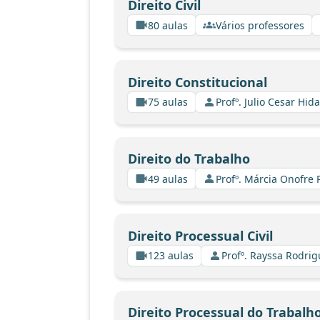
Direito Civil
80 aulas
Vários professores
Direito Constitucional
75 aulas
Profº. Julio Cesar Hid
Direito do Trabalho
49 aulas
Profº. Márcia Onofre 
Direito Processual Civil
123 aulas
Profº. Rayssa Rodri
Direito Processual do Trabalh