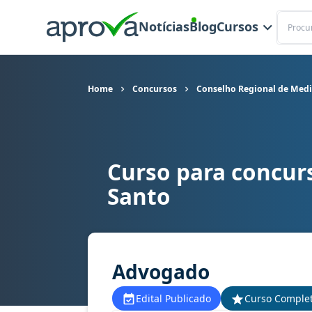
Buscar
Notícias
Blog
Cursos
Home
Concursos
Conselho Regional de Medic
Curso para concur
Curso para concurso CRM ES - Conselho Regiona
Santo
Advogado
Edital Publicado
Curso Comple