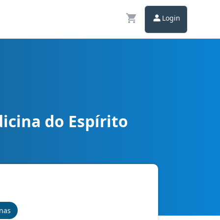
Login
cina do Espírito
inas