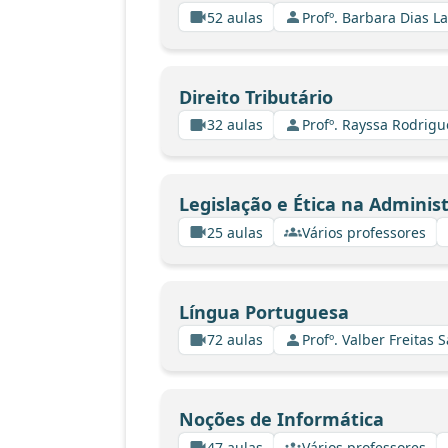
52 aulas
Profº. Barbara Dias L
Direito Tributário
32 aulas
Profº. Rayssa Rodrig
Legislação e Ética na Adminis
25 aulas
Vários professores
Língua Portuguesa
72 aulas
Profº. Valber Freitas 
Noções de Informática
47 aulas
Vários professores