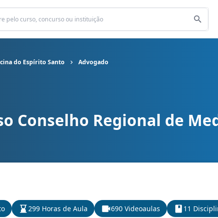
ina do Espírito Santo
Advogado
so Conselho Regional de Medi
l de Medicina do Espírito Santo cargo Advogado
to
299 Horas de Aula
690 Videoaulas
11 Discipl