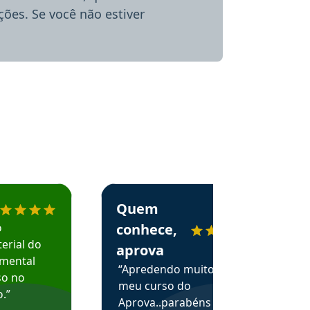
ões. Se você não estiver
menda o Aprova Concursos em depoimento
Estudante Alessandra recomenda o Aprova 
Quem
o
conhece,
erial do
aprova
amental
“Apredendo muito no
so no
meu curso do
.”
Aprova..parabéns pelas