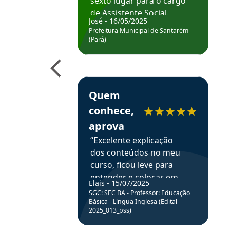
sexto lugar para o cargo
de Assistente Social.
José - 16/05/2025
Hoje estou atuando na
Prefeitura Municipal de Santarém
Prefeitura de Santarém.
(Pará)
Obrigado ao professores
e ao APROVA!”
Estudante Elais recomenda o Aprova Concu
Quem
conhece,
aprova
“Excelente explicação
dos conteúdos no meu
curso, ficou leve para
entender e colocar em
Elais - 15/07/2025
prática através da
SGC: SEC BA - Professor: Educação
resolução de questões.”
Básica - Língua Inglesa (Edital
2025_013_pss)