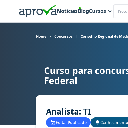
Buscar
Notícias
Blog
Cursos
Home
Concursos
Conselho Regional de Medic
Curso para concur
Curso para concurso CRM DF - Conselho Regional
Federal
Analista: TI
Edital Publicado
Conhecimento