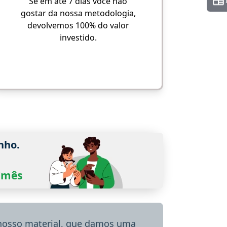
Se em até 7 dias você não
gostar da nossa metodologia,
devolvemos 100% do valor
investido.
nho.
0/mês
 nosso material, que damos uma