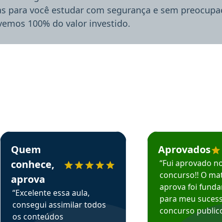
ias para você estudar com segurança e sem preocupaç
lvemos 100% do valor investido.
rsos em depoimento
Estudante Sergio recomenda o Aprova Concursos em depoimento
Estudante Mário reco
Quem
Aprovados
conhece,
“Fui aprovado n
concurso!! O mat
aprova
aprova foi fund
“Excelente essa aula,
para meu suces
consegui assimilar todos
concurso publico
os conteúdos