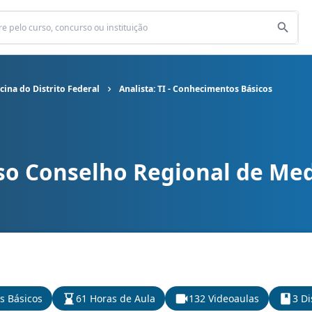
ina do Distrito Federal
Analista: TI - Conhecimentos Básicos
so Conselho Regional de Medi
 de Medicina do Distrito Federal cargo Analista: TI - Conheciment
s Básicos
61 Horas de Aula
132 Videoaulas
3 Di