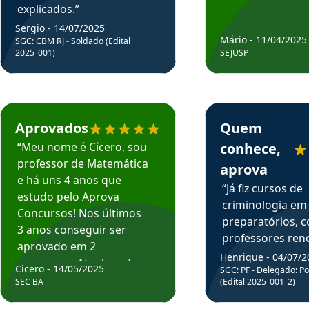
explicados.”
Sergio - 14/07/2025
Mário - 11/04/2025
SGC: CBM RJ - Soldado (Edital
2025_001)
SEJUSP
rsos em depoimento
Estudante Cicero recomenda o Aprova Concursos em depoimento
Estudante Henrique r
Aprovados
Quem
“Meu nome é Cícero, sou
conhece,
professor de Matemática
aprova
e há uns 4 anos que
“Já fiz cursos de
estudo pelo Aprova
criminologia em
Concursos! Nos últimos
preparatórios, 
3 anos conseguir ser
professores re
aprovado em 2
fiz curso em pós
Henrique - 04/07/2
concursos. Atualmente,
Cicero - 14/05/2025
graduação. Poré
SGC: PF - Delegado: Pol
estou atuando como
SEC BA
(Edital 2025_001_2)
Professor do Apr
professor de Matemática
sem dúvida, o m