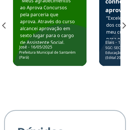
“Meus agradecimentos
conhece
ao Aprova Concursos
aprova
pela parceria que
“Excelente
aprova. Através do curso
dos conte
alcancei aprovação em
meu curso,
sexto lugar para o cargo
para enten
de Assistente Social.
Elais - 15/07
colocar em
José - 16/05/2025
SGC: SEC BA - 
Hoje estou atuando na
através da
Prefeitura Municipal de Santarém
Educação Básic
Prefeitura de Santarém.
(Pará)
(Edital 2025_0
de questõe
Obrigado ao professores
e ao APROVA!”