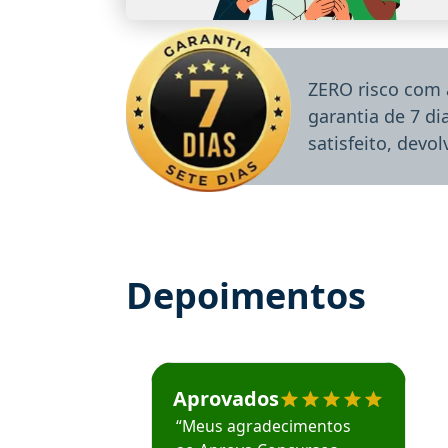
ZERO risco com 
garantia de 7 d
satisfeito, devo
Depoimentos
Estudante José recomenda o Aprova Concu
Aprovados
“Meus agradecimentos