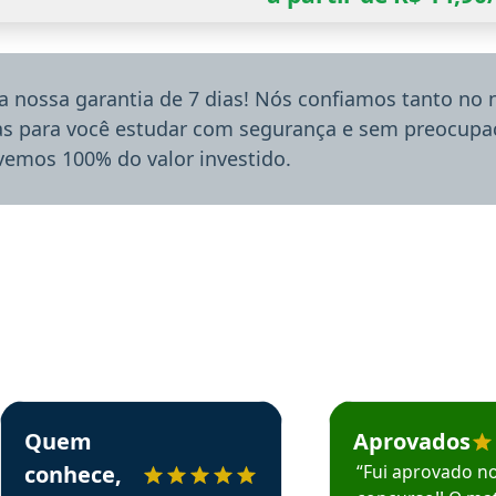
a nossa garantia de 7 dias! Nós confiamos tanto no
ias para você estudar com segurança e sem preocupaç
lvemos 100% do valor investido.
rsos em depoimento
Estudante Sergio recomenda o Aprova Concursos em depoimento
Estudante Mário reco
Quem
Aprovados
conhece,
“Fui aprovado n