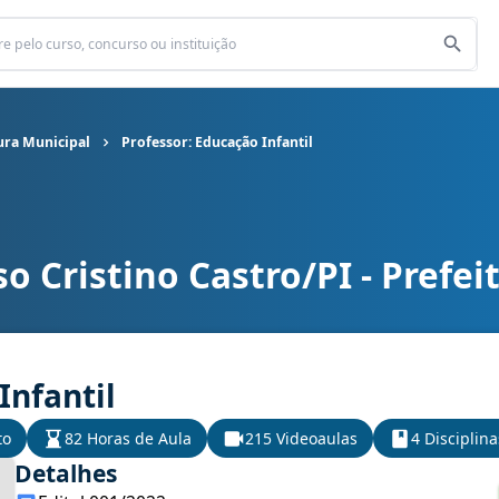
tura Municipal
Professor: Educação Infantil
o Cristino Castro/PI - Prefei
ura Municipal cargo Professor: Educação Infantil
Infantil
to
82 Horas de Aula
215 Videoaulas
4 Disciplina
Detalhes