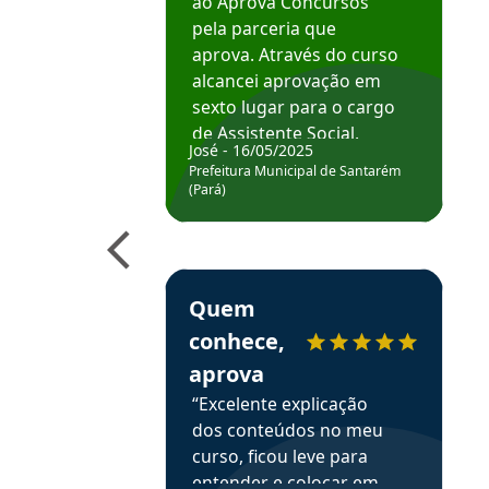
ao Aprova Concursos
pela parceria que
aprova. Através do curso
alcancei aprovação em
sexto lugar para o cargo
de Assistente Social.
José - 16/05/2025
Hoje estou atuando na
Prefeitura Municipal de Santarém
Prefeitura de Santarém.
(Pará)
Obrigado ao professores
e ao APROVA!”
Estudante Elais recomenda o Aprova Concu
Quem
conhece,
aprova
“Excelente explicação
dos conteúdos no meu
curso, ficou leve para
entender e colocar em