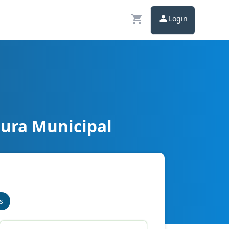
Login
tura Municipal
s