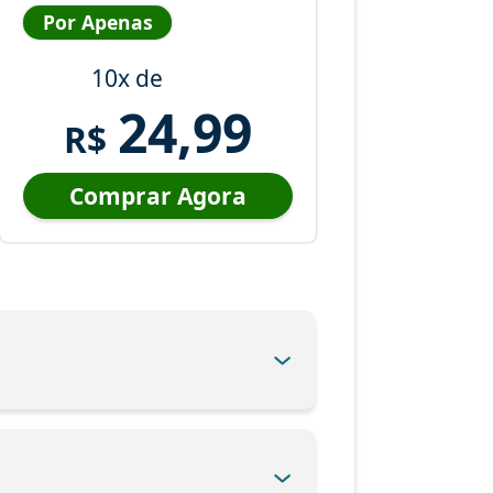
Por Apenas
10x de
24,99
R$
Comprar Agora