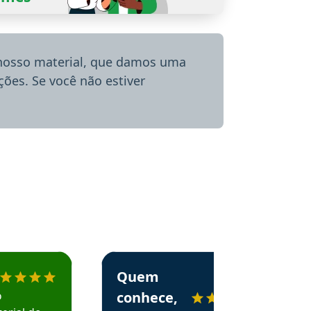
 nosso material, que damos uma
ões. Se você não estiver
menda o Aprova Concursos em depoimento
Estudante Alessandra recomenda o Aprova 
Quem
o
conhece,