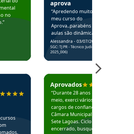
erial do
aprova
amental
“Apredendo muito no
so no
meu curso do
.”
Aprova..parabéns pelas
aulas são dinâmicas e
me ajudam a entender
Alessandra - 03/07/2025
melhor os assuntos.”
SGC: TJ PR - Técnico: Judiciário (Edital
2025_006)
ecomenda o Aprova Concursos em depoimento
Estudante Caio recomenda o Aprova Concur
Aprovados
“Durante 28 anos e
meio, exerci vários
cargos de confiança na
Câmara Municipal de
 cursos
Sete Lagoas. Ciclo
com
encerrado, busquei
nomados,