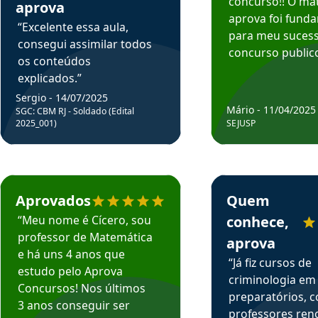
concurso!! O mat
aprova
aprova foi fund
“Excelente essa aula,
para meu suces
consegui assimilar todos
concurso publico
os conteúdos
explicados.”
Sergio - 14/07/2025
Mário - 11/04/2025
SGC: CBM RJ - Soldado (Edital
2025_001)
SEJUSP
rsos em depoimento
Estudante Cicero recomenda o Aprova Concursos em depoimento
Estudante Henrique r
Aprovados
Quem
“Meu nome é Cícero, sou
conhece,
professor de Matemática
aprova
e há uns 4 anos que
“Já fiz cursos de
estudo pelo Aprova
criminologia em
Concursos! Nos últimos
preparatórios, 
3 anos conseguir ser
professores re