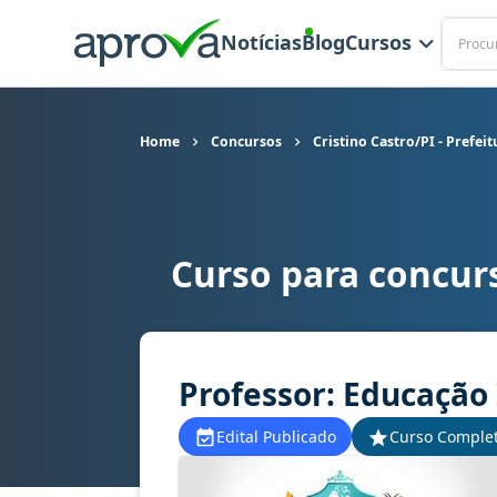
Buscar
Notícias
Blog
Cursos
Home
Concursos
Cristino Castro/PI - Prefei
Curso para concurs
Curso para concurso Cristino Castro/PI - Prefeit
Professor: Educação 
Edital Publicado
Curso Comple