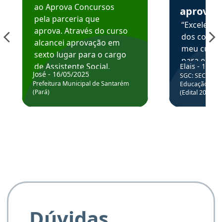
ao Aprova Concursos
aprova
pela parceria que
“Excelente
aprova. Através do curso
dos conte
alcancei aprovação em
meu curso,
sexto lugar para o cargo
para enten
de Assistente Social.
Elais - 15/07
colocar em
José - 16/05/2025
SGC: SEC BA - 
Hoje estou atuando na
através da
Prefeitura Municipal de Santarém
Educação Básic
Prefeitura de Santarém.
(Pará)
(Edital 2025_0
de questõe
Obrigado ao professores
e ao APROVA!”
Dúvidas