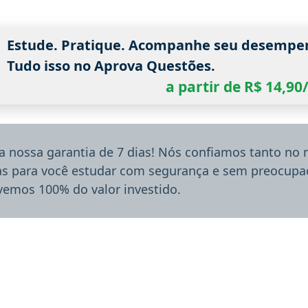
Estude. Pratique. Acompanhe seu desempe
Tudo isso no Aprova Questões.
a partir de R$ 14,9
a nossa garantia de 7 dias! Nós confiamos tanto no
ias para você estudar com segurança e sem preocupaç
lvemos 100% do valor investido.