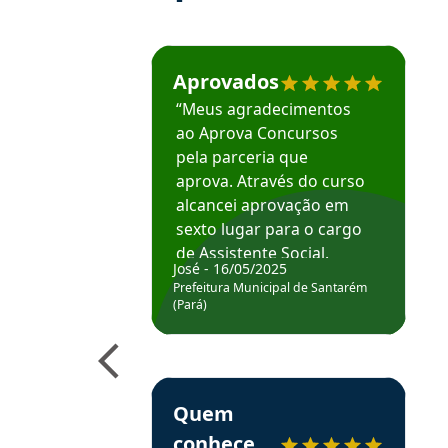
Estudante José recomenda o Aprova Concu
Aprovados
“Meus agradecimentos
ao Aprova Concursos
pela parceria que
aprova. Através do curso
alcancei aprovação em
sexto lugar para o cargo
de Assistente Social.
José - 16/05/2025
Hoje estou atuando na
Prefeitura Municipal de Santarém
Prefeitura de Santarém.
(Pará)
Obrigado ao professores
e ao APROVA!”
Estudante Elais recomenda o Aprova Concu
Quem
conhece,