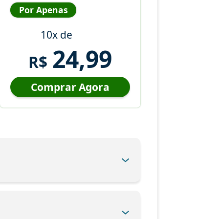
Por Apenas
10x de
24,99
R$
Comprar Agora