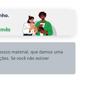
nho.
0/mês
 nosso material, que damos uma
ões. Se você não estiver