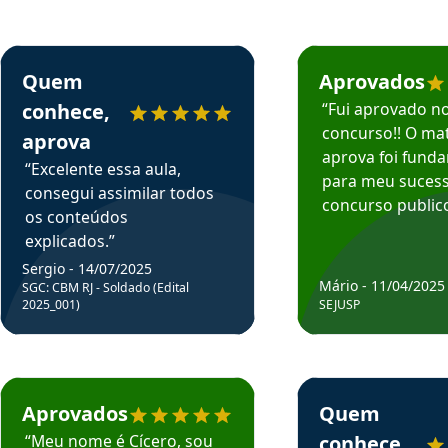
rsos em depoimento
Estudante Sergio recomenda o Aprova Concursos em depoimento
Estudante Mário reco
Quem
Aprovados
conhece,
“Fui aprovado n
concurso!! O mat
aprova
aprova foi fund
“Excelente essa aula,
para meu suces
consegui assimilar todos
concurso publico
os conteúdos
explicados.”
Sergio - 14/07/2025
Mário - 11/04/2025
SGC: CBM RJ - Soldado (Edital
2025_001)
SEJUSP
rsos em depoimento
Estudante Cicero recomenda o Aprova Concursos em depoimento
Estudante Henrique r
Aprovados
Quem
“Meu nome é Cícero, sou
conhece,