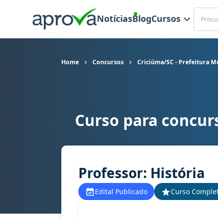
Buscar
Notícias
Blog
Cursos
Home
Concursos
Criciúma/SC - Prefeitura M
Curso para concurs
Curso para concurso Criciúma/SC - Prefeitura Mu
Professor: História
Edital Publicado
Curso Comple