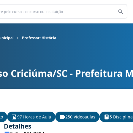
unicipal
Professor: História
o Criciúma/SC - Prefeitura 
nicipal cargo Professor: História
to
97 Horas de Aula
250 Videoaulas
5 Disciplina
Detalhes