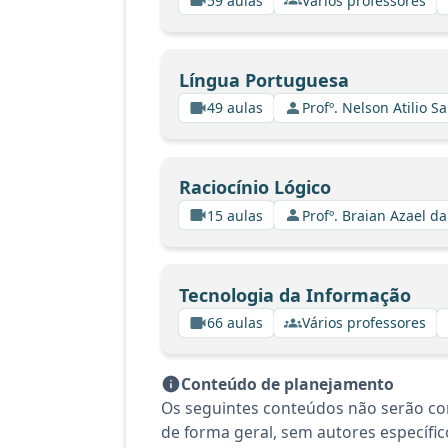
59 aulas
Vários professores
Língua Portuguesa
49 aulas
Profº. Nelson Atilio Sa
Raciocínio Lógico
15 aulas
Profº. Braian Azael da
Tecnologia da Informação
66 aulas
Vários professores
Conteúdo de planejamento
Os seguintes conteúdos não serão co
de forma geral, sem autores específico