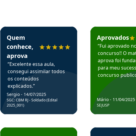
rsos em depoimento
Estudante Sergio recomenda o Aprova Concursos em depoimento
Estudante Mário reco
Quem
Aprovados
conhece,
“Fui aprovado n
concurso!! O mat
aprova
aprova foi fund
“Excelente essa aula,
para meu suces
consegui assimilar todos
concurso publico
os conteúdos
explicados.”
Sergio - 14/07/2025
Mário - 11/04/2025
SGC: CBM RJ - Soldado (Edital
2025_001)
SEJUSP
rsos em depoimento
Estudante Cicero recomenda o Aprova Concursos em depoimento
Estudante Henrique r