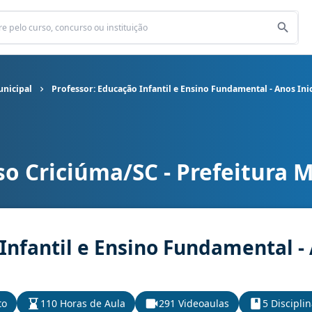
unicipal
Professor: Educação Infantil e Ensino Fundamental - Anos Inic
o Criciúma/SC - Prefeitura 
nicipal cargo Professor: Educação Infantil e Ensino Fundamental - 
Infantil e Ensino Fundamental - A
to
110 Horas de Aula
291 Videoaulas
5 Discipli