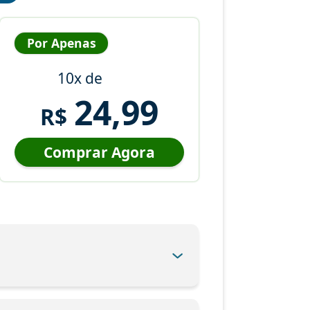
Por Apenas
10x de
24,99
R$
Comprar Agora