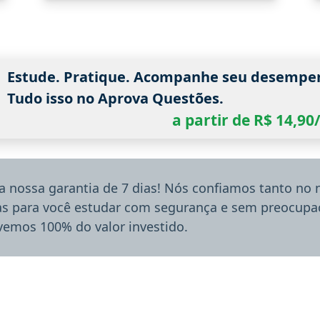
Estude. Pratique. Acompanhe seu desempe
Tudo isso no Aprova Questões.
a partir de R$ 14,9
a nossa garantia de 7 dias! Nós confiamos tanto no
ias para você estudar com segurança e sem preocupaç
lvemos 100% do valor investido.