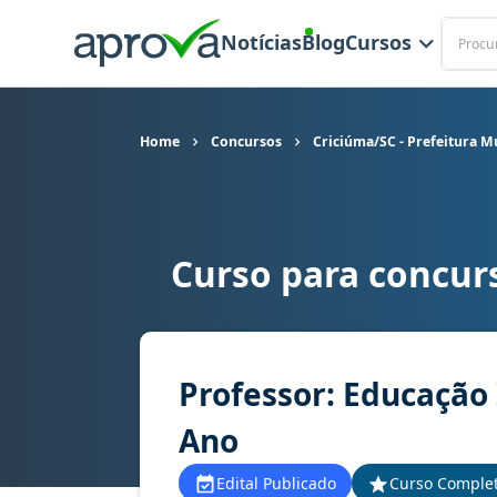
Buscar
Notícias
Blog
Cursos
Home
Concursos
Criciúma/SC - Prefeitura M
Curso para concurs
Curso para concurso Criciúma/SC - Prefeitura Mu
Professor: Educação 
Ano
Edital Publicado
Curso Comple