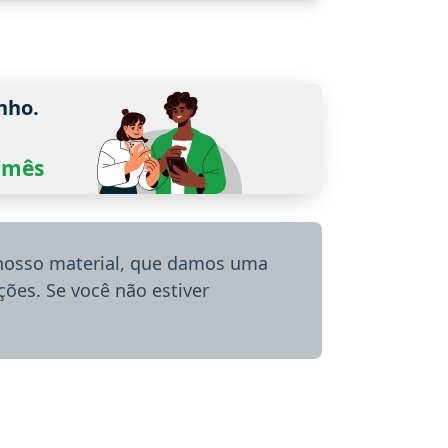
nho.
0/mês
 nosso material, que damos uma
ões. Se você não estiver