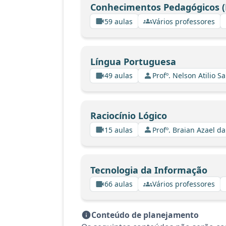
Conhecimentos Pedagógicos (
59 aulas
Vários professores
Língua Portuguesa
49 aulas
Profº. Nelson Atilio Sa
Raciocínio Lógico
15 aulas
Profº. Braian Azael da
Tecnologia da Informação
66 aulas
Vários professores
Conteúdo de planejamento