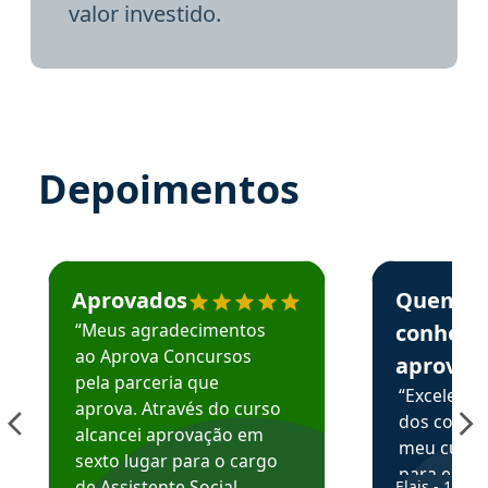
valor investido.
Depoimentos
Estudante José recomenda o Aprova Concursos em depoime
Estudante Elai
Aprovados
Quem
“Meus agradecimentos
conhece
ao Aprova Concursos
aprova
pela parceria que
“Excelente
aprova. Através do curso
dos conte
alcancei aprovação em
meu curso,
sexto lugar para o cargo
para enten
de Assistente Social.
Elais - 15/07