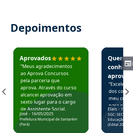
Depoimentos
Estudante José recomenda o Aprova Concursos em depoime
Estudante Elai
Aprovados
Quem
“Meus agradecimentos
conhece
ao Aprova Concursos
aprova
pela parceria que
“Excelente
aprova. Através do curso
dos conte
alcancei aprovação em
meu curso,
sexto lugar para o cargo
para enten
de Assistente Social.
Elais - 15/07
colocar em
José - 16/05/2025
SGC: SEC BA - 
Hoje estou atuando na
através da
Prefeitura Municipal de Santarém
Educação Básic
Prefeitura de Santarém.
(Pará)
(Edital 2025_0
de questõe
Obrigado ao professores