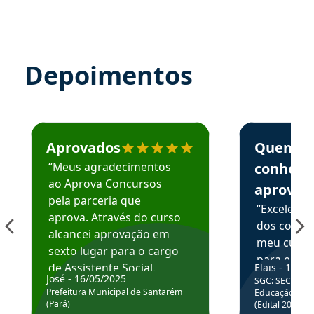
Depoimentos
Estudante José recomenda o Aprova Concursos em depoime
Estudante Elai
Aprovados
Quem
“Meus agradecimentos
conhece
ao Aprova Concursos
aprova
pela parceria que
“Excelente
aprova. Através do curso
dos conte
alcancei aprovação em
meu curso,
sexto lugar para o cargo
para enten
de Assistente Social.
Elais - 15/07
colocar em
José - 16/05/2025
SGC: SEC BA - 
Hoje estou atuando na
através da
Prefeitura Municipal de Santarém
Educação Básic
Prefeitura de Santarém.
(Pará)
(Edital 2025_0
de questõe