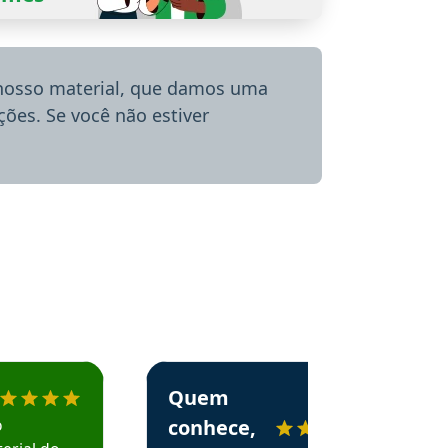
 nosso material, que damos uma
ões. Se você não estiver
menda o Aprova Concursos em depoimento
Estudante Alessandra recomenda o Aprova 
Quem
o
conhece,