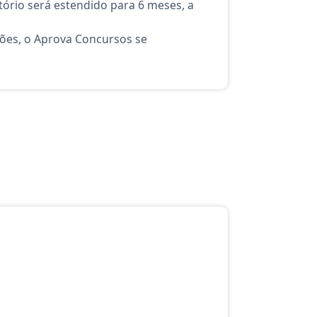
ório será estendido para 6 meses, a
ções, o Aprova Concursos se
atuito do Aprova Concursos para o curso Agente: Administrativo I