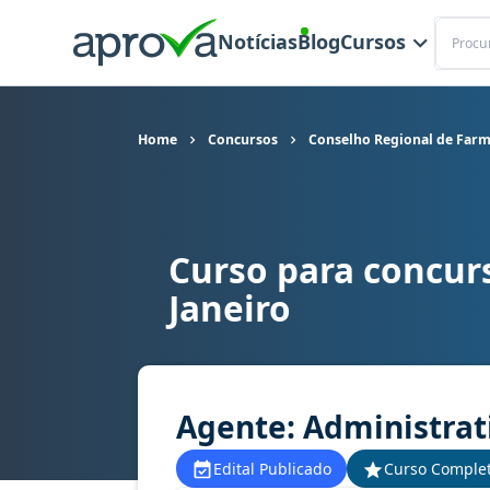
Buscar
Notícias
Blog
Cursos
Home
Concursos
Conselho Regional de Farmá
Curso para concur
Curso para concurso CRF RJ - Conselho Regional
Janeiro
Agente: Administrati
Edital Publicado
Curso Comple