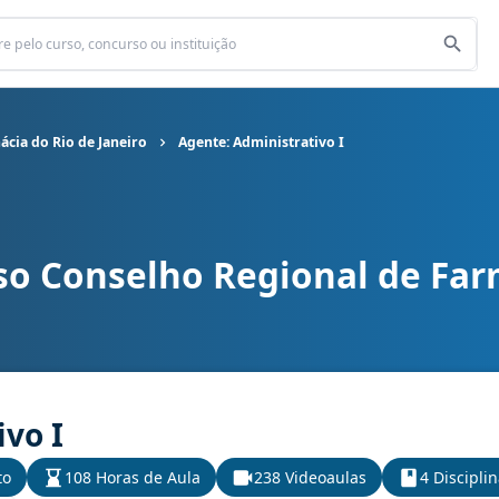
cia do Rio de Janeiro
Agente: Administrativo I
so Conselho Regional de Far
 de Farmácia do Rio de Janeiro cargo Agente: Administrativo I
vo I
to
108 Horas de Aula
238 Videoaulas
4 Discipli