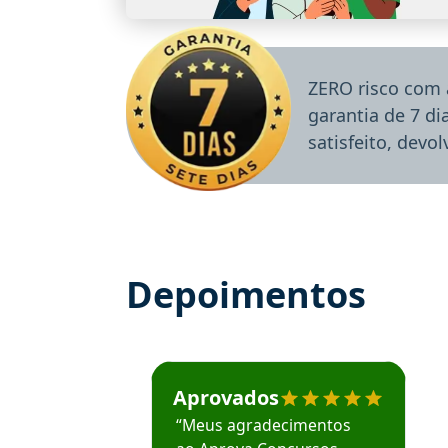
ZERO risco com 
garantia de 7 d
satisfeito, devo
Depoimentos
Estudante José recomenda o Aprova Concu
Aprovados
“Meus agradecimentos