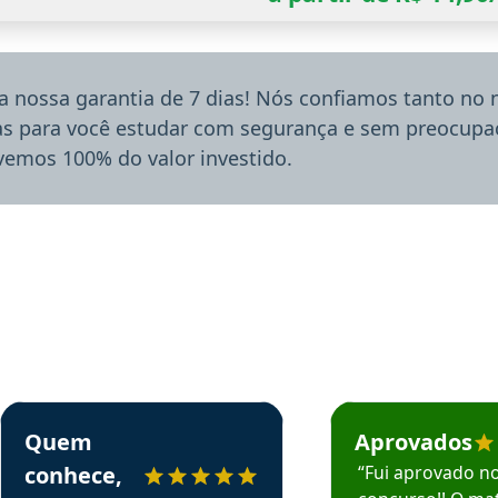
a nossa garantia de 7 dias! Nós confiamos tanto no
ias para você estudar com segurança e sem preocupaç
lvemos 100% do valor investido.
rsos em depoimento
Estudante Sergio recomenda o Aprova Concursos em depoimento
Estudante Mário reco
Quem
Aprovados
conhece,
“Fui aprovado n