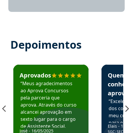
Depoimentos
Estudante José recomenda o Aprova Concursos em depoime
Estudante Elai
Aprovados
Quem
“Meus agradecimentos
conhece
ao Aprova Concursos
aprova
pela parceria que
“Excelente
aprova. Através do curso
dos conte
alcancei aprovação em
meu curso,
sexto lugar para o cargo
para enten
de Assistente Social.
Elais - 15/07
colocar em
José - 16/05/2025
SGC: SEC BA - 