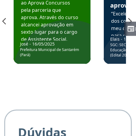
ao Aprova Concursos
aprova
pela parceria que
“Excelente
aprova. Através do curso
dos conte
alcancei aprovação em
meu curso,
sexto lugar para o cargo
para enten
de Assistente Social.
Elais - 15/07
colocar em
José - 16/05/2025
SGC: SEC BA - 
Hoje estou atuando na
através da
Prefeitura Municipal de Santarém
Educação Básic
Prefeitura de Santarém.
(Pará)
(Edital 2025_0
de questõe
Obrigado ao professores
e ao APROVA!”
Dúvidas