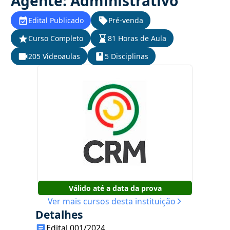
Agente: Administrativo
Edital Publicado
Pré-venda
Curso Completo
81 Horas de Aula
205 Videoaulas
5 Disciplinas
Válido até a data da prova
Ver mais cursos desta instituição
Detalhes
Edital 001/2024