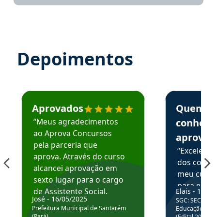
Depoimentos
Estudante José recomenda o Aprova Concursos em depoime
Estudante Elai
Aprovados
Quem
“Meus agradecimentos
conhece
ao Aprova Concursos
aprova
pela parceria que
“Excelente
aprova. Através do curso
dos conte
alcancei aprovação em
meu curso,
sexto lugar para o cargo
para enten
de Assistente Social.
Elais - 15/07
colocar em
José - 16/05/2025
SGC: SEC BA - 
Hoje estou atuando na
através da
Prefeitura Municipal de Santarém
Educação Básic
Prefeitura de Santarém.
(Pará)
(Edital 2025_0