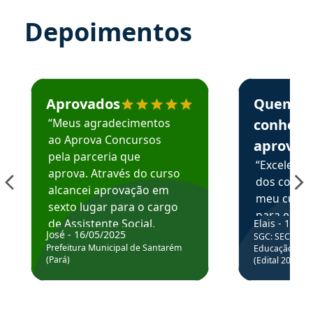
Depoimentos
Estudante José recomenda o Aprova Concursos em depoime
Estudante Elai
Aprovados
Quem
“Meus agradecimentos
conhece
ao Aprova Concursos
aprova
pela parceria que
“Excelente
aprova. Através do curso
dos conte
alcancei aprovação em
meu curso,
sexto lugar para o cargo
para enten
de Assistente Social.
Elais - 15/07
colocar em
José - 16/05/2025
SGC: SEC BA - 
Hoje estou atuando na
através da
Prefeitura Municipal de Santarém
Educação Básic
Prefeitura de Santarém.
(Pará)
(Edital 2025_0
de questõe
Obrigado ao professores
e ao APROVA!”