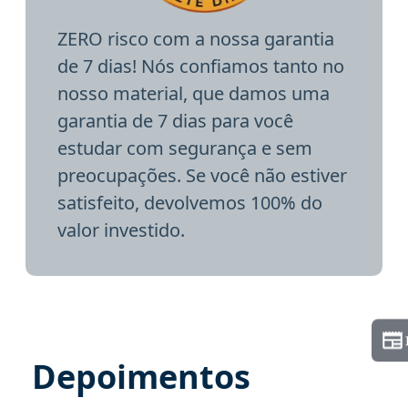
ZERO risco com a nossa garantia
de 7 dias! Nós confiamos tanto no
nosso material, que damos uma
garantia de 7 dias para você
estudar com segurança e sem
preocupações. Se você não estiver
satisfeito, devolvemos 100% do
valor investido.
Depoimentos