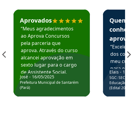
Estudante José recomenda o Aprova Concursos em depoime
Estudante Elai
Aprovados
Quem
“Meus agradecimentos
conhece
ao Aprova Concursos
aprova
pela parceria que
“Excelente
aprova. Através do curso
dos conte
alcancei aprovação em
meu curso,
sexto lugar para o cargo
para enten
de Assistente Social.
Elais - 15/07
colocar em
José - 16/05/2025
SGC: SEC BA - 
Hoje estou atuando na
através da
Prefeitura Municipal de Santarém
Educação Básic
Prefeitura de Santarém.
(Pará)
(Edital 2025_0
de questõe
Obrigado ao professores
e ao APROVA!”