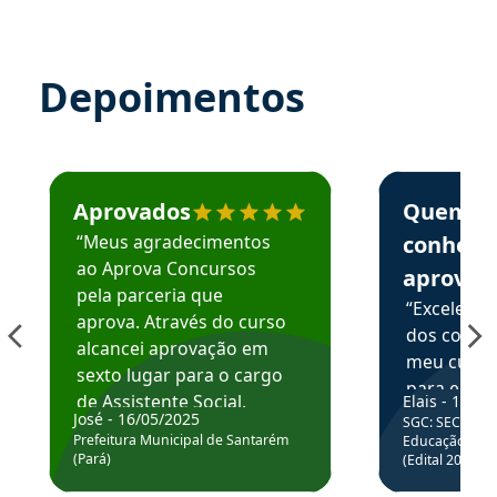
Depoimentos
Estudante José recomenda o Aprova Concursos em depoime
Estudante Elai
Aprovados
Quem
“Meus agradecimentos
conhece
ao Aprova Concursos
aprova
pela parceria que
“Excelente
aprova. Através do curso
dos conte
alcancei aprovação em
meu curso,
sexto lugar para o cargo
para enten
de Assistente Social.
Elais - 15/07
colocar em
José - 16/05/2025
SGC: SEC BA - 
Hoje estou atuando na
através da
Prefeitura Municipal de Santarém
Educação Básic
Prefeitura de Santarém.
(Pará)
(Edital 2025_0
de questõe
Obrigado ao professores