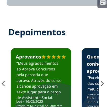
Depoimentos
Estudante José recomenda o Aprova Concursos em depoime
Estudante Elai
Aprovados
Quem
“Meus agradecimentos
conhece
ao Aprova Concursos
aprova
pela parceria que
“Excelente
aprova. Através do curso
dos conte
alcancei aprovação em
meu curso,
sexto lugar para o cargo
para enten
de Assistente Social.
Elais - 15/07
colocar em
José - 16/05/2025
SGC: SEC BA - 
Hoje estou atuando na
através da
Prefeitura Municipal de Santarém
Educação Básic