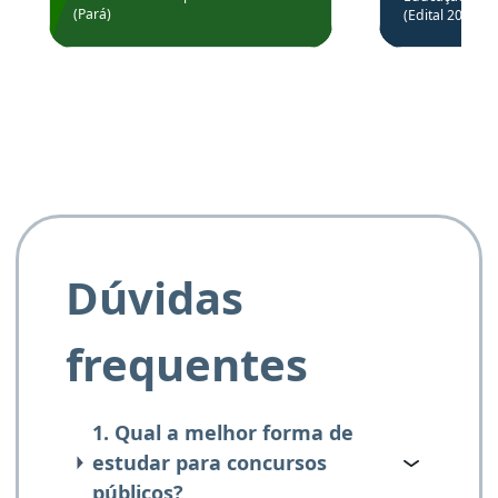
Prefeitura de Santarém.
(Pará)
(Edital 2025_0
de questõe
Obrigado ao professores
e ao APROVA!”
Dúvidas
frequentes
1. Qual a melhor forma de
estudar para concursos
públicos?