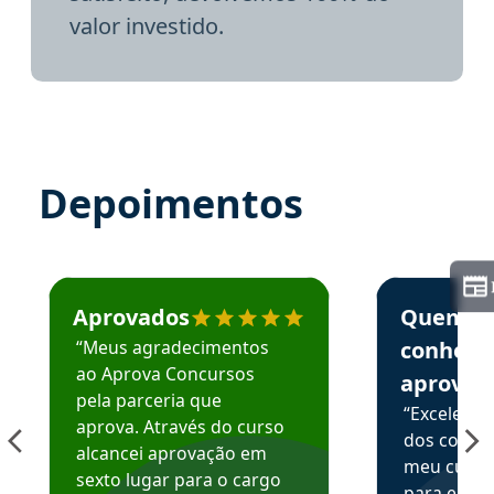
valor investido.
Depoimentos
Estudante José recomenda o Aprova Concursos em depoime
Estudante Elai
Aprovados
Quem
“Meus agradecimentos
conhece
ao Aprova Concursos
aprova
pela parceria que
“Excelente
aprova. Através do curso
dos conte
alcancei aprovação em
meu curso,
sexto lugar para o cargo
para enten