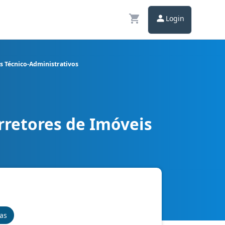
Login
os Técnico-Administrativos
rretores de Imóveis
rgo Especialista: Serviços Técnico-Administrativos
nas