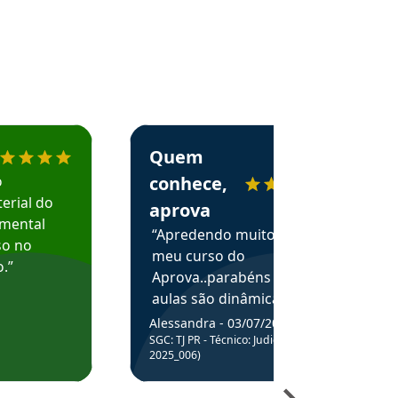
menda o Aprova Concursos em depoimento
Estudante Alessandra recomenda o Aprova 
Quem
o
conhece,
erial do
aprova
amental
“Apredendo muito no
so no
meu curso do
.”
Aprova..parabéns pelas
aulas são dinâmicas e
me ajudam a entender
Alessandra - 03/07/2025
melhor os assuntos.”
SGC: TJ PR - Técnico: Judiciário (Edital
2025_006)