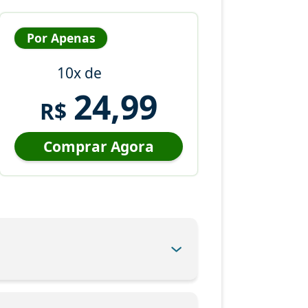
Por Apenas
10x de
24,99
R$
Comprar Agora