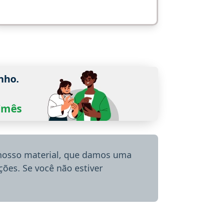
nho.
0/mês
 nosso material, que damos uma
ões. Se você não estiver