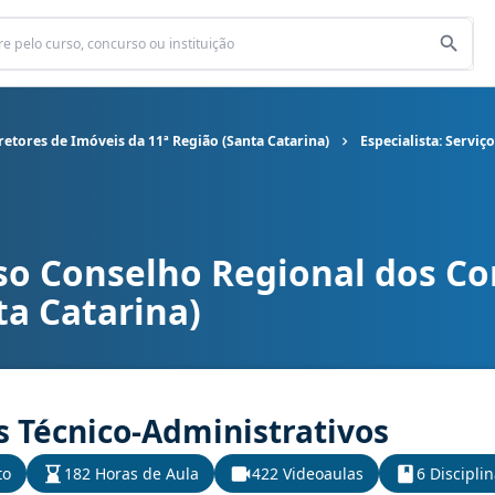
etores de Imóveis da 11ª Região (Santa Catarina)
Especialista: Serviç
so Conselho Regional dos Co
gional dos Corretores de Imóveis da 11ª Região (Santa Catarina) ca
ta Catarina)
os Técnico-Administrativos
to
182 Horas de Aula
422 Videoaulas
6 Discipli