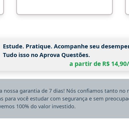
Estude. Pratique. Acompanhe seu desempe
Tudo isso no Aprova Questões.
a partir de R$ 14,9
a nossa garantia de 7 dias! Nós confiamos tanto no
ias para você estudar com segurança e sem preocupaç
lvemos 100% do valor investido.