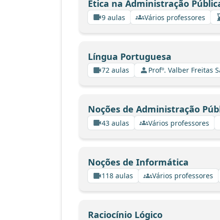
Ética na Administração Públic
9 aulas
Vários professores
Língua Portuguesa
72 aulas
Profº. Valber Freitas 
Noções de Administração Públ
43 aulas
Vários professores
Noções de Informática
118 aulas
Vários professores
Raciocínio Lógico