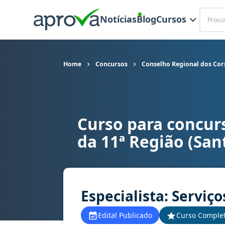
Buscar
Notícias
Blog
Cursos
Home
Concursos
Conselho Regional dos Corr
Curso para concur
Curso para concurso CRECI 11 (SC) - Conselho Re
da 11ª Região (San
Especialista: Serviç
Edital Publicado
Curso Comple