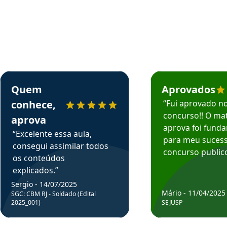
rsos em depoimento
Estudante Sergio recomenda o Aprova Concursos em depoimento
Estudante Mário reco
Quem
Aprovados
conhece,
“Fui aprovado n
concurso!! O mat
aprova
aprova foi fund
“Excelente essa aula,
para meu suces
consegui assimilar todos
concurso publico
os conteúdos
explicados.”
Sergio - 14/07/2025
Mário - 11/04/2025
SGC: CBM RJ - Soldado (Edital
2025_001)
SEJUSP