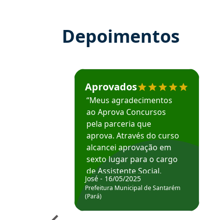
Depoimentos
Estudante José recomenda o Aprova Concu
Aprovados
“Meus agradecimentos
ao Aprova Concursos
pela parceria que
aprova. Através do curso
alcancei aprovação em
sexto lugar para o cargo
de Assistente Social.
José - 16/05/2025
Hoje estou atuando na
Prefeitura Municipal de Santarém
Prefeitura de Santarém.
(Pará)
Obrigado ao professores
e ao APROVA!”