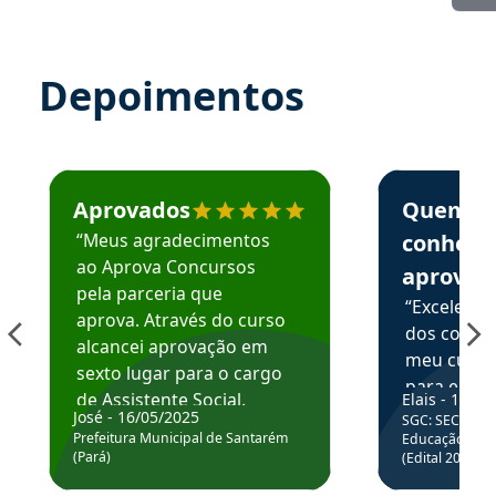
Depoimentos
Estudante José recomenda o Aprova Concursos em depoime
Estudante Elai
Aprovados
Quem
“Meus agradecimentos
conhece
ao Aprova Concursos
aprova
pela parceria que
“Excelente
aprova. Através do curso
dos conte
alcancei aprovação em
meu curso,
sexto lugar para o cargo
para enten
de Assistente Social.
Elais - 15/07
colocar em
José - 16/05/2025
SGC: SEC BA - 
Hoje estou atuando na
através da
Prefeitura Municipal de Santarém
Educação Básic
Prefeitura de Santarém.
(Pará)
(Edital 2025_0
de questõe
Obrigado ao professores