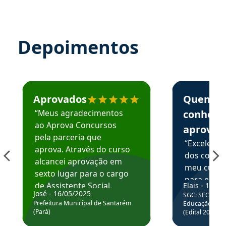
Depoimentos
Estudante José recomenda o Aprova Concursos em depoime
Estudante Elai
Aprovados
Quem
“Meus agradecimentos
conhece
ao Aprova Concursos
aprova
pela parceria que
“Excelente
aprova. Através do curso
dos conte
alcancei aprovação em
meu curso,
sexto lugar para o cargo
para enten
de Assistente Social.
Elais - 15/07
colocar em
José - 16/05/2025
SGC: SEC BA - 
Hoje estou atuando na
através da
Prefeitura Municipal de Santarém
Educação Básic
Prefeitura de Santarém.
(Pará)
(Edital 2025_0
de questõe
Obrigado ao professores