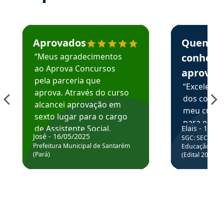
Estudante José recomenda o Aprova Concursos em depoime
Estudante Elai
Aprovados
Quem
“Meus agradecimentos
conhece
ao Aprova Concursos
aprova
pela parceria que
“Excelente
aprova. Através do curso
dos conte
alcancei aprovação em
meu curso,
sexto lugar para o cargo
para enten
de Assistente Social.
Elais - 15/07
colocar em
José - 16/05/2025
SGC: SEC BA - 
Hoje estou atuando na
através da
Prefeitura Municipal de Santarém
Educação Básic
Prefeitura de Santarém.
(Pará)
(Edital 2025_0
de questõe
Obrigado ao professores
e ao APROVA!”