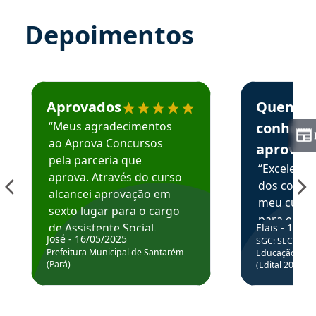
Depoimentos
Estudante José recomenda o Aprova Concursos em depoime
Estudante Elai
Aprovados
Quem
“Meus agradecimentos
conhece
ao Aprova Concursos
aprova
pela parceria que
“Excelente
aprova. Através do curso
dos conte
alcancei aprovação em
meu curso,
sexto lugar para o cargo
para enten
de Assistente Social.
Elais - 15/07
colocar em
José - 16/05/2025
SGC: SEC BA - 
Hoje estou atuando na
através da
Prefeitura Municipal de Santarém
Educação Básic
Prefeitura de Santarém.
(Pará)
(Edital 2025_0
de questõe
Obrigado ao professores
e ao APROVA!”