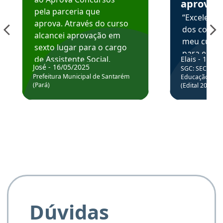
aprova
pela parceria que
“Excelente
aprova. Através do curso
dos conte
alcancei aprovação em
meu curso,
sexto lugar para o cargo
para enten
de Assistente Social.
Elais - 15/07
colocar em
José - 16/05/2025
SGC: SEC BA - 
Hoje estou atuando na
através da
Prefeitura Municipal de Santarém
Educação Básic
Prefeitura de Santarém.
(Pará)
(Edital 2025_0
de questõe
Obrigado ao professores
e ao APROVA!”
Dúvidas