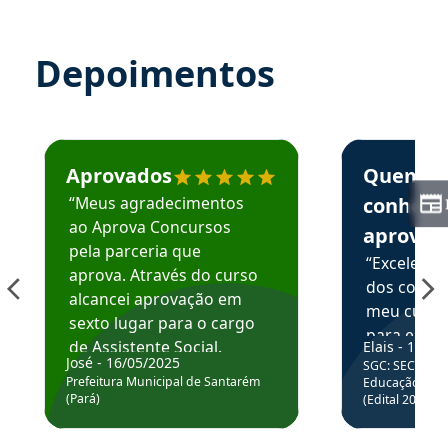
Depoimentos
Estudante José recomenda o Aprova Concursos em depoime
Estudante Elai
Aprovados
Quem
“Meus agradecimentos
conhece
ao Aprova Concursos
aprova
pela parceria que
“Excelente
aprova. Através do curso
dos conte
alcancei aprovação em
meu curso,
sexto lugar para o cargo
para enten
de Assistente Social.
Elais - 15/07
colocar em
José - 16/05/2025
SGC: SEC BA - 
Hoje estou atuando na
através da
Prefeitura Municipal de Santarém
Educação Básic
Prefeitura de Santarém.
(Pará)
(Edital 2025_0
de questõe
Obrigado ao professores
e ao APROVA!”