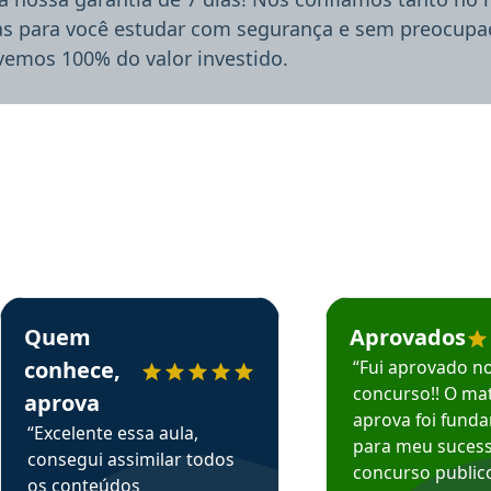
ias para você estudar com segurança e sem preocupaç
lvemos 100% do valor investido.
rsos em depoimento
Estudante Sergio recomenda o Aprova Concursos em depoimento
Estudante Mário reco
Quem
Aprovados
conhece,
“Fui aprovado n
concurso!! O mat
aprova
aprova foi fund
“Excelente essa aula,
para meu suces
consegui assimilar todos
concurso publico
os conteúdos