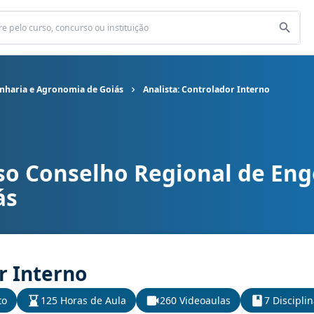
nharia e Agronomia de Goiás
Analista: Controlador Interno
so Conselho Regional de Eng
al de Engenharia e Agronomia de Goiás cargo Analista: Controlad
ás
r Interno
to
125 Horas de Aula
260 Videoaulas
7 Discipli