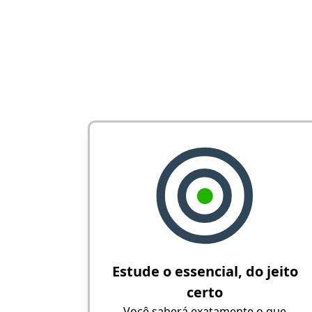
Estude o essencial, do jeito
certo
Você saberá exatamente o que