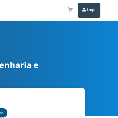
Login
enharia e
or Interno
nas