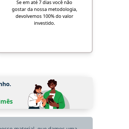
Se em até 7 dias você não
gostar da nossa metodologia,
devolvemos 100% do valor
investido.
nho.
0/mês
 nosso material, que damos uma