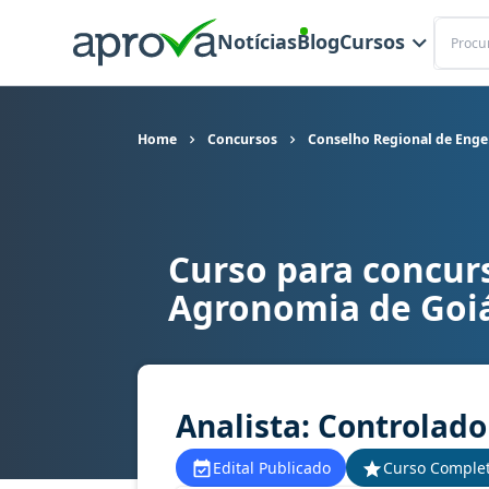
Buscar
Notícias
Blog
Cursos
Home
Concursos
Conselho Regional de Enge
Curso para concur
Curso para concurso CREA GO - Conselho Region
Agronomia de Goi
Analista: Controlado
Edital Publicado
Curso Comple