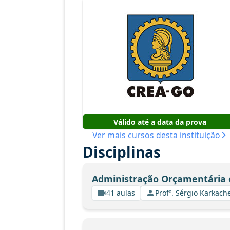
Válido até a data da prova
Ver mais cursos desta instituição
Disciplinas
Administração Orçamentária 
41 aulas
Profº. Sérgio Karkach