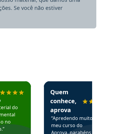
ões. Se você não estiver
menda o Aprova Concursos em depoimento
Estudante Alessandra recomenda o Aprova 
Quem
o
conhece,
erial do
aprova
amental
“Apredendo muito no
so no
meu curso do
.”
Aprova..parabéns pelas