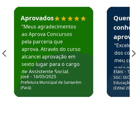
Estudante José recomenda o Aprova Concursos em depoime
Estudante Elai
Aprovados
Quem
“Meus agradecimentos
conhece
ao Aprova Concursos
aprova
pela parceria que
“Excelente
aprova. Através do curso
dos conte
alcancei aprovação em
meu curso,
sexto lugar para o cargo
para enten
de Assistente Social.
Elais - 15/07
colocar em
José - 16/05/2025
SGC: SEC BA - 
Hoje estou atuando na
através da
Prefeitura Municipal de Santarém
Educação Básic
Prefeitura de Santarém.
(Pará)
(Edital 2025_0
de questõe
Obrigado ao professores
e ao APROVA!”