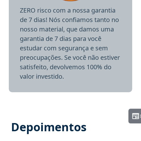
ZERO risco com a nossa garantia
de 7 dias! Nós confiamos tanto no
nosso material, que damos uma
garantia de 7 dias para você
estudar com segurança e sem
preocupações. Se você não estiver
satisfeito, devolvemos 100% do
valor investido.
Depoimentos