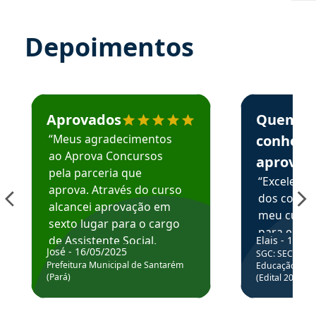
Depoimentos
Estudante José recomenda o Aprova Concursos em depoime
Estudante Elai
Aprovados
Quem
“Meus agradecimentos
conhece
ao Aprova Concursos
aprova
pela parceria que
“Excelente
aprova. Através do curso
dos conte
alcancei aprovação em
meu curso,
sexto lugar para o cargo
para enten
de Assistente Social.
Elais - 15/07
colocar em
José - 16/05/2025
SGC: SEC BA - 
Hoje estou atuando na
através da
Prefeitura Municipal de Santarém
Educação Básic
Prefeitura de Santarém.
(Pará)
(Edital 2025_0
de questõe
Obrigado ao professores
e ao APROVA!”