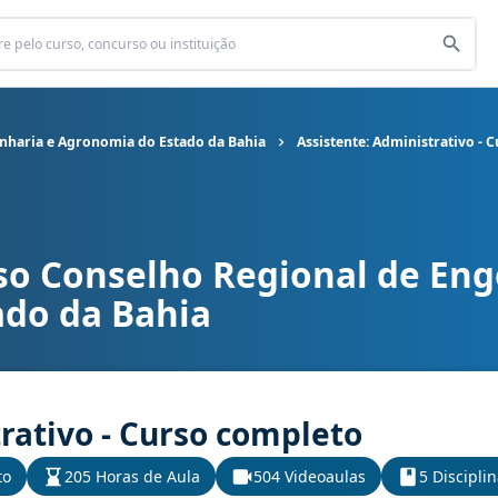
nharia e Agronomia do Estado da Bahia
Assistente: Administrativo - 
so Conselho Regional de Eng
al de Engenharia e Agronomia do Estado da Bahia cargo Assistente
do da Bahia
rativo - Curso completo
to
205 Horas de Aula
504 Videoaulas
5 Discipli