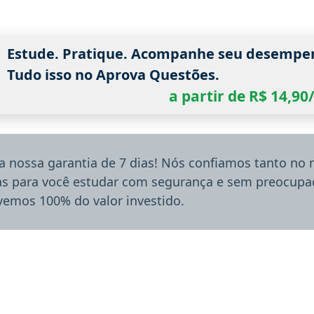
Estude. Pratique. Acompanhe seu desempe
Tudo isso no Aprova Questões.
a partir de R$ 14,9
a nossa garantia de 7 dias! Nós confiamos tanto no
ias para você estudar com segurança e sem preocupaç
lvemos 100% do valor investido.