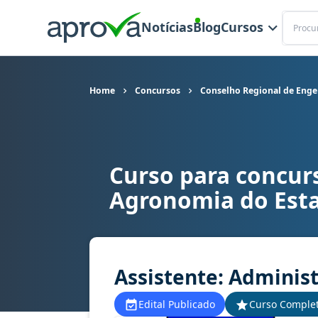
Buscar
Notícias
Blog
Cursos
Home
Concursos
Conselho Regional de Enge
Curso para concur
Curso para concurso CREA BA - Conselho Region
Agronomia do Esta
Assistente: Administ
Edital Publicado
Curso Comple