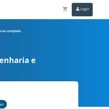
Login
Curso completo
enharia e
: Administrativo - Curso completo
nas