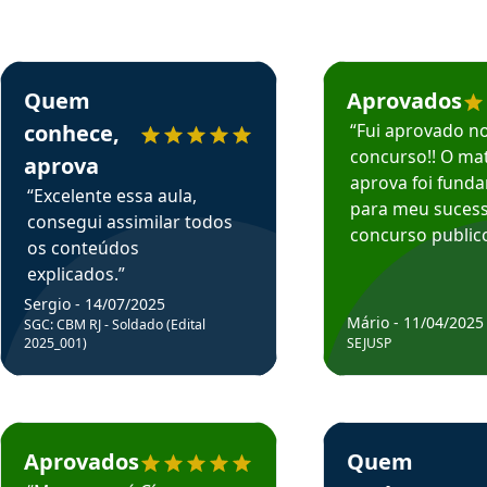
rsos em depoimento
Estudante Sergio recomenda o Aprova Concursos em depoimento
Estudante Mário reco
Quem
Aprovados
conhece,
“Fui aprovado n
concurso!! O mat
aprova
aprova foi fund
“Excelente essa aula,
para meu suces
consegui assimilar todos
concurso publico
os conteúdos
explicados.”
Sergio - 14/07/2025
Mário - 11/04/2025
SGC: CBM RJ - Soldado (Edital
2025_001)
SEJUSP
rsos em depoimento
Estudante Cicero recomenda o Aprova Concursos em depoimento
Estudante Henrique r
Aprovados
Quem