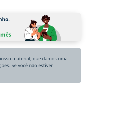
nho.
0/mês
 nosso material, que damos uma
ões. Se você não estiver