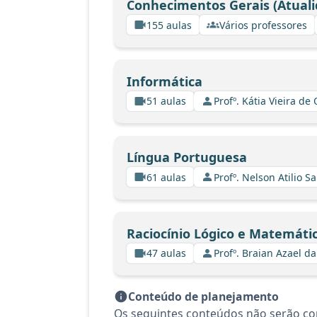
Conhecimentos Gerais (Atuali
155 aulas
Vários professores
Informática
51 aulas
Profº. Kátia Vieira de
Língua Portuguesa
61 aulas
Profº. Nelson Atilio Sa
Raciocínio Lógico e Matemáti
47 aulas
Profº. Braian Azael da
Conteúdo de planejamento
Os seguintes conteúdos não serão con