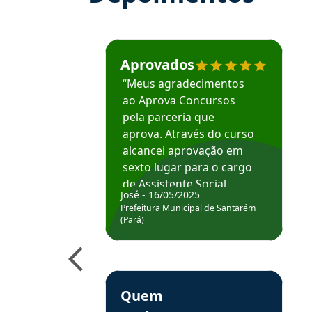
Estudante José recomenda o Aprova Concu
Aprovados
“Meus agradecimentos
ao Aprova Concursos
pela parceria que
aprova. Através do curso
alcancei aprovação em
sexto lugar para o cargo
de Assistente Social.
José - 16/05/2025
Hoje estou atuando na
Prefeitura Municipal de Santarém
Prefeitura de Santarém.
(Pará)
Obrigado ao professores
e ao APROVA!”
Estudante Elais recomenda o Aprova Concu
Quem