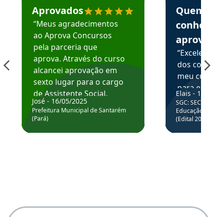
Aprovados
Quem
“Meus agradecimentos
conhece
ao Aprova Concursos
aprova
pela parceria que
“Excelente
aprova. Através do curso
dos conte
alcancei aprovação em
meu curso,
sexto lugar para o cargo
para enten
de Assistente Social.
Elais - 15/07
colocar em
José - 16/05/2025
SGC: SEC BA - 
Hoje estou atuando na
através da
Prefeitura Municipal de Santarém
Educação Básic
Prefeitura de Santarém.
(Pará)
(Edital 2025_0
de questõe
Obrigado ao professores
e ao APROVA!”