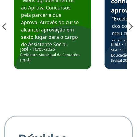
“Meus agradecimentos
conhece
ao Aprova Concursos
aprova
pela parceria que
“Excelente
aprova. Através do curso
dos conte
alcancei aprovação em
meu curso,
sexto lugar para o cargo
para enten
de Assistente Social.
Elais - 15/07
colocar em
José - 16/05/2025
SGC: SEC BA - 
Hoje estou atuando na
através da
Prefeitura Municipal de Santarém
Educação Básic
Prefeitura de Santarém.
(Pará)
(Edital 2025_0
de questõe
Obrigado ao professores
e ao APROVA!”