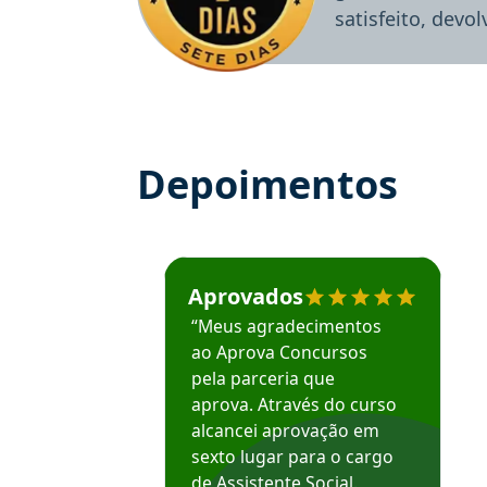
satisfeito, devo
Depoimentos
Estudante José recomenda o Aprova Concu
Aprovados
“Meus agradecimentos
ao Aprova Concursos
pela parceria que
aprova. Através do curso
alcancei aprovação em
sexto lugar para o cargo
de Assistente Social.