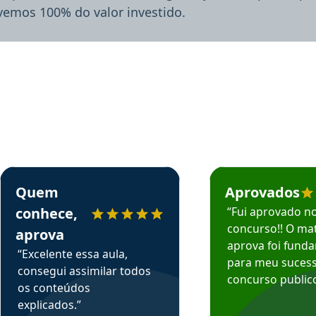
lvemos 100% do valor investido.
rsos em depoimento
Estudante Sergio recomenda o Aprova Concursos em depoimento
Estudante Mário reco
Quem
Aprovados
conhece,
“Fui aprovado n
concurso!! O mat
aprova
aprova foi fund
“Excelente essa aula,
para meu suces
consegui assimilar todos
concurso publico
os conteúdos
explicados.”