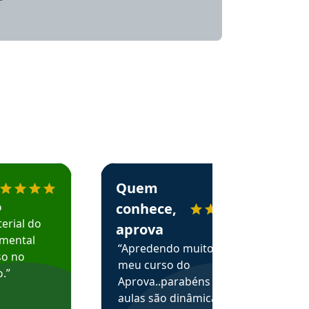
menda o Aprova Concursos em depoimento
Estudante Alessandra recomenda o Aprova 
Quem
o
conhece,
erial do
aprova
amental
“Apredendo muito no
so no
meu curso do
.”
Aprova..parabéns pelas
aulas são dinâmicas e