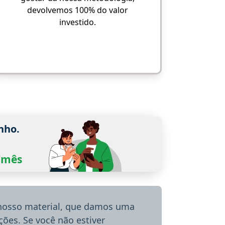
devolvemos 100% do valor
investido.
nho.
0/mês
 nosso material, que damos uma
ões. Se você não estiver