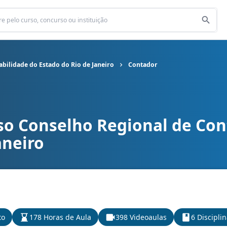
bilidade do Estado do Rio de Janeiro
Contador
so Conselho Regional de Con
 de Contabilidade do Estado do Rio de Janeiro cargo Contador
aneiro
to
178 Horas de Aula
398 Videoaulas
6 Discipli