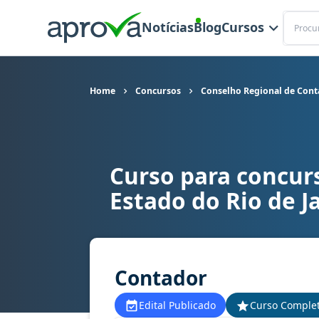
Buscar
Notícias
Blog
Cursos
Home
Concursos
Conselho Regional de Conta
Curso para concur
Curso para concurso CRC RJ - Conselho Regional
Estado do Rio de J
Contador
Edital Publicado
Curso Comple