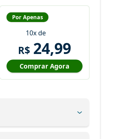
Por Apenas
10x de
24,99
R$
Comprar Agora