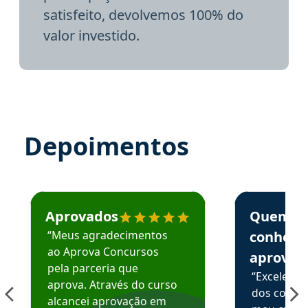
satisfeito, devolvemos 100% do
valor investido.
Depoimentos
Estudante José recomenda o Aprova Concursos em depoime
Estudante Elai
Aprovados
Quem
“Meus agradecimentos
conhece
ao Aprova Concursos
aprova
pela parceria que
“Excelente
aprova. Através do curso
dos conte
alcancei aprovação em