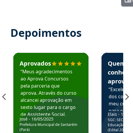
Depoimentos
Estudante José recomenda o Aprova Concursos em depoime
Estudante Elai
Aprovados
Quem
“Meus agradecimentos
conhece
ao Aprova Concursos
aprova
pela parceria que
“Excelente
aprova. Através do curso
dos conte
alcancei aprovação em
meu curso,
sexto lugar para o cargo
para enten
de Assistente Social.
Elais - 15/07
colocar em
José - 16/05/2025
SGC: SEC BA - 
Hoje estou atuando na
através da
Prefeitura Municipal de Santarém
Educação Básic
Prefeitura de Santarém.
(Pará)
(Edital 2025_0
de questõe