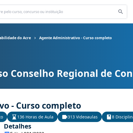
abilidade do Acre
Agente Administrativo - Curso completo
so Conselho Regional de Con
l de Contabilidade do Acre cargo Agente Administrativo - Curso c
vo - Curso completo
to
136 Horas de Aula
313 Videoaulas
8 Discipli
Detalhes