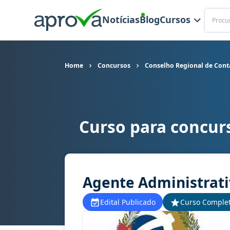
Buscar
Notícias
Blog
Cursos
Home
Concursos
Conselho Regional de Cont
Curso para concur
Curso para concurso CRC AC - Conselho Regiona
Agente Administrati
Edital Publicado
Curso Comple