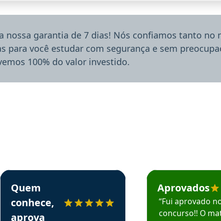
a nossa garantia de 7 dias! Nós confiamos tanto no
ias para você estudar com segurança e sem preocupaç
lvemos 100% do valor investido.
rsos em depoimento
Estudante Sergio recomenda o Aprova Concursos em depoimento
Estudante Mário reco
Quem
Aprovados
conhece,
“Fui aprovado n
concurso!! O mat
aprova