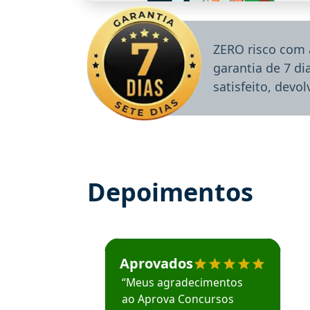
ZERO risco com 
garantia de 7 d
satisfeito, devo
Depoimentos
Estudante José recomenda o Aprova Concu
Aprovados
“Meus agradecimentos
ao Aprova Concursos