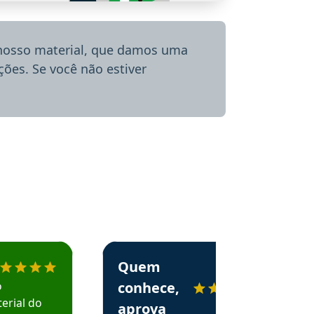
 nosso material, que damos uma
ões. Se você não estiver
menda o Aprova Concursos em depoimento
Estudante Alessandra recomenda o Aprova 
Quem
o
conhece,
erial do
aprova