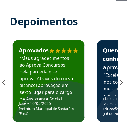
Depoimentos
Estudante José recomenda o Aprova Concursos em depoime
Estudante Elai
Aprovados
Quem
“Meus agradecimentos
conhece
ao Aprova Concursos
aprova
pela parceria que
“Excelente
aprova. Através do curso
dos conte
alcancei aprovação em
meu curso,
sexto lugar para o cargo
para enten
de Assistente Social.
Elais - 15/07
colocar em
José - 16/05/2025
SGC: SEC BA - 
Hoje estou atuando na
através da
Prefeitura Municipal de Santarém
Educação Básic
Prefeitura de Santarém.
(Pará)
(Edital 2025_0
de questõe
Obrigado ao professores
e ao APROVA!”