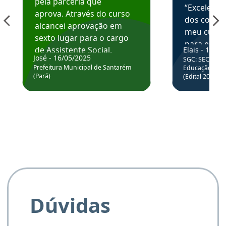
pela parceria que
“Excelente
aprova. Através do curso
dos conte
alcancei aprovação em
meu curso,
sexto lugar para o cargo
para enten
de Assistente Social.
Elais - 15/07
colocar em
José - 16/05/2025
SGC: SEC BA - 
Hoje estou atuando na
através da
Prefeitura Municipal de Santarém
Educação Básic
Prefeitura de Santarém.
(Pará)
(Edital 2025_0
de questõe
Obrigado ao professores
e ao APROVA!”
Dúvidas