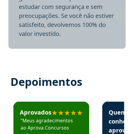
estudar com segurança e sem
preocupações. Se você não estiver
satisfeito, devolvemos 100% do
valor investido.
Depoimentos
Estudante José recomenda o Aprova Concursos em depoime
Estudante Elai
Aprovados
Quem
“Meus agradecimentos
conhece
ao Aprova Concursos
aprova