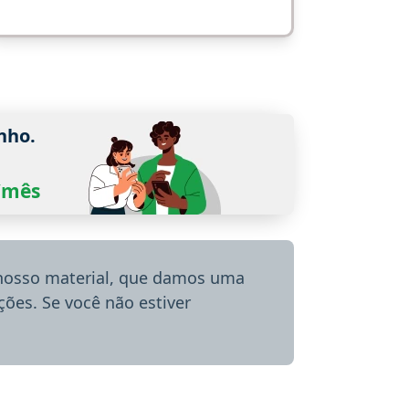
nho.
0/mês
 nosso material, que damos uma
ões. Se você não estiver