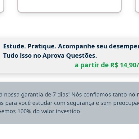
Estude. Pratique. Acompanhe seu desempe
Tudo isso no Aprova Questões.
a partir de R$ 14,9
a nossa garantia de 7 dias! Nós confiamos tanto no
ias para você estudar com segurança e sem preocupaç
lvemos 100% do valor investido.