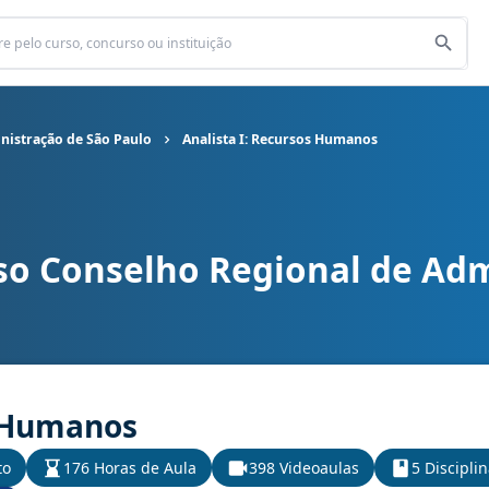
nistração de São Paulo
Analista I: Recursos Humanos
so Conselho Regional de Adm
l de Administração de São Paulo cargo Analista I: Recursos Huma
s Humanos
to
176 Horas de Aula
398 Videoaulas
5 Discipli