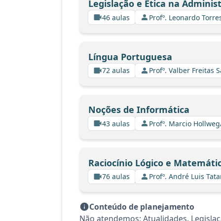
Legislação e Ética na Adminis
46 aulas
Profº. Leonardo Torre
Língua Portuguesa
72 aulas
Profº. Valber Freitas 
Noções de Informática
43 aulas
Profº. Marcio Hollweg
Raciocínio Lógico e Matemáti
76 aulas
Profº. André Luis Tata
Conteúdo de planejamento
Não atendemos: Atualidades. Legisla