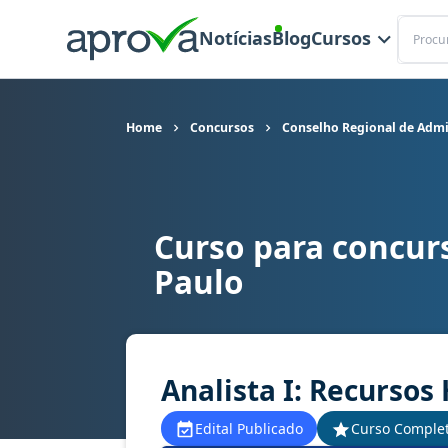
Buscar
Notícias
Blog
Cursos
Home
Concursos
Conselho Regional de Admi
Curso para concur
Curso para concurso CRA SP - Conselho Regiona
Paulo
Analista I: Recurso
Edital Publicado
Curso Comple