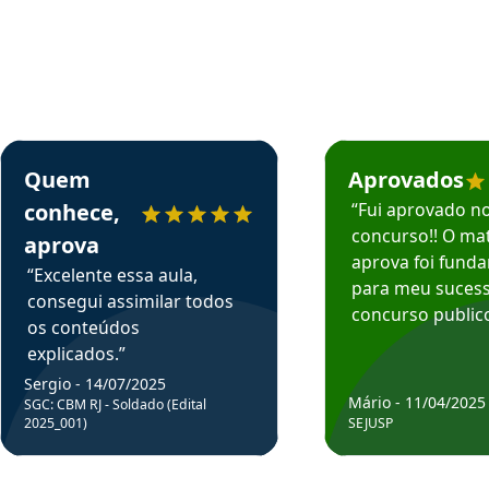
rsos em depoimento
Estudante Sergio recomenda o Aprova Concursos em depoimento
Estudante Mário reco
Quem
Aprovados
conhece,
“Fui aprovado n
concurso!! O mat
aprova
aprova foi fund
“Excelente essa aula,
para meu suces
consegui assimilar todos
concurso publico
os conteúdos
explicados.”
Sergio - 14/07/2025
Mário - 11/04/2025
SGC: CBM RJ - Soldado (Edital
2025_001)
SEJUSP