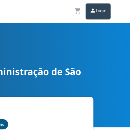
Login
inistração de São
nos
nas