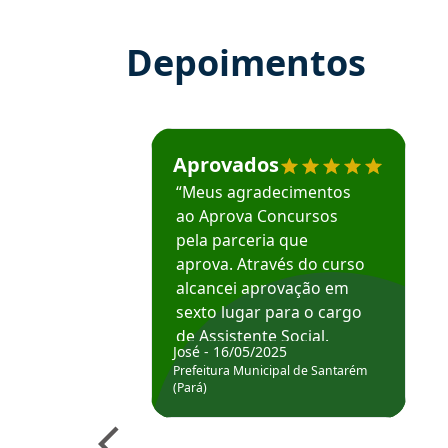
Depoimentos
Estudante José recomenda o Aprova Concu
Aprovados
“Meus agradecimentos
ao Aprova Concursos
pela parceria que
aprova. Através do curso
alcancei aprovação em
sexto lugar para o cargo
de Assistente Social.
José - 16/05/2025
Hoje estou atuando na
Prefeitura Municipal de Santarém
Prefeitura de Santarém.
(Pará)
Obrigado ao professores
e ao APROVA!”