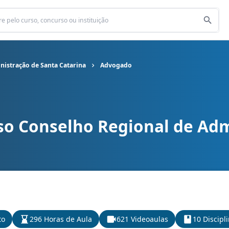
nistração de Santa Catarina
Advogado
so Conselho Regional de Adm
l de Administração de Santa Catarina cargo Advogado
to
296 Horas de Aula
621 Videoaulas
10 Discipl