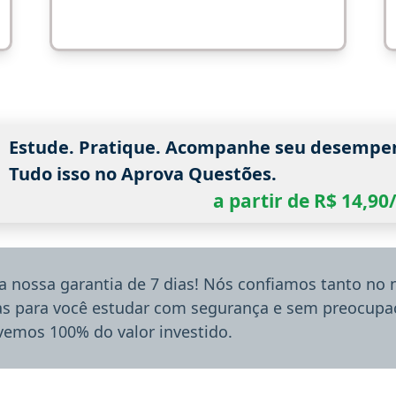
Estude. Pratique. Acompanhe seu desempe
Tudo isso no Aprova Questões.
a partir de R$ 14,9
a nossa garantia de 7 dias! Nós confiamos tanto no
ias para você estudar com segurança e sem preocupaç
lvemos 100% do valor investido.