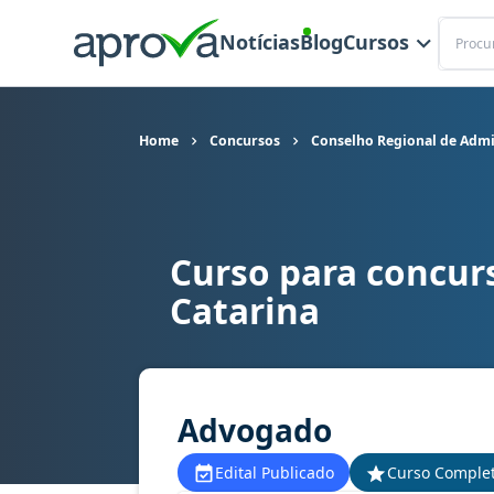
Buscar
Notícias
Blog
Cursos
Home
Concursos
Conselho Regional de Admi
Curso para concur
Curso para concurso CRA SC - Conselho Regiona
Catarina
Advogado
Edital Publicado
Curso Comple