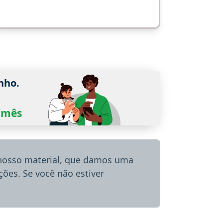
nho.
0/mês
 nosso material, que damos uma
ões. Se você não estiver