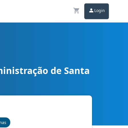
Login
inistração de Santa
inas