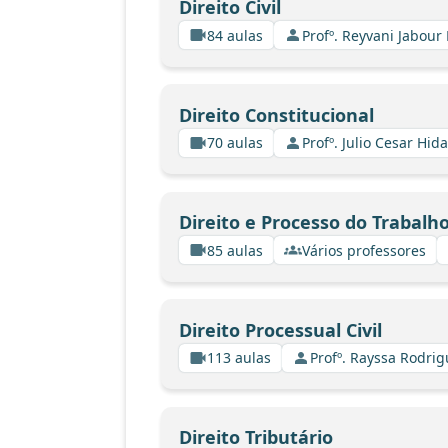
Direito Civil
84 aulas
Profº. Reyvani Jabour 
Direito Constitucional
70 aulas
Profº. Julio Cesar Hid
Direito e Processo do Trabalh
85 aulas
Vários professores
Direito Processual Civil
113 aulas
Profº. Rayssa Rodri
Direito Tributário