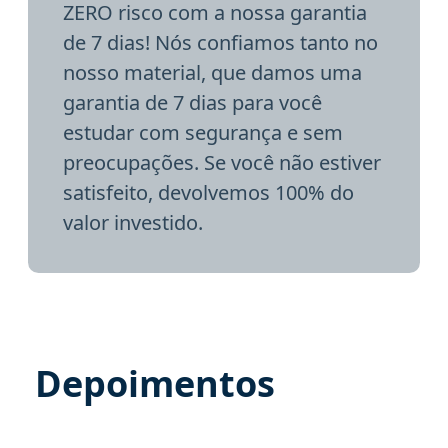
ZERO risco com a nossa garantia
de 7 dias! Nós confiamos tanto no
nosso material, que damos uma
garantia de 7 dias para você
estudar com segurança e sem
preocupações. Se você não estiver
satisfeito, devolvemos 100% do
valor investido.
Depoimentos