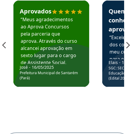
Estudante José recomenda o Aprova Concursos em depoime
Estudante Elai
Aprovados
Quem
“Meus agradecimentos
conhece
ao Aprova Concursos
aprova
pela parceria que
“Excelente
aprova. Através do curso
dos conte
alcancei aprovação em
meu curso,
sexto lugar para o cargo
para enten
de Assistente Social.
Elais - 15/07
colocar em
José - 16/05/2025
SGC: SEC BA - 
Hoje estou atuando na
através da
Prefeitura Municipal de Santarém
Educação Básic
Prefeitura de Santarém.
(Pará)
(Edital 2025_0
de questõe
Obrigado ao professores
e ao APROVA!”