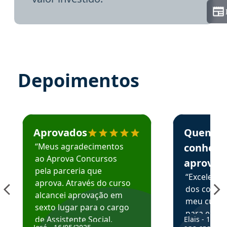
Depoimentos
Estudante José recomenda o Aprova Concursos em depoime
Estudante Elai
Aprovados
Quem
“Meus agradecimentos
conhece
ao Aprova Concursos
aprova
pela parceria que
“Excelente
aprova. Através do curso
dos conte
alcancei aprovação em
meu curso,
sexto lugar para o cargo
para enten
de Assistente Social.
Elais - 15/07
colocar em