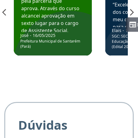
pela parceria que
“Excelente
aprova. Através do curso
dos conte
alcancei aprovação em
meu curso,
sexto lugar para o cargo
para enten
de Assistente Social.
Elais - 15/07
colocar em
José - 16/05/2025
SGC: SEC BA - 
Hoje estou atuando na
através da
Prefeitura Municipal de Santarém
Educação Básic
Prefeitura de Santarém.
(Pará)
(Edital 2025_0
de questõe
Obrigado ao professores
e ao APROVA!”
Dúvidas