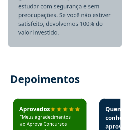
estudar com segurança e sem
preocupações. Se você não estiver
satisfeito, devolvemos 100% do
valor investido.
Depoimentos
Estudante José recomenda o Aprova Concursos em depoime
Estudante Elai
Aprovados
Quem
“Meus agradecimentos
conhece
ao Aprova Concursos
aprova