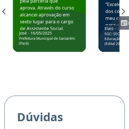
pela parceria que
“Excelente
aprova. Através do curso
dos conte
alcancei aprovação em
meu curso,
sexto lugar para o cargo
para enten
de Assistente Social.
Elais - 15/07
colocar em
José - 16/05/2025
SGC: SEC BA - 
Hoje estou atuando na
através da
Prefeitura Municipal de Santarém
Educação Básic
Prefeitura de Santarém.
(Pará)
(Edital 2025_0
de questõe
Obrigado ao professores
e ao APROVA!”
Dúvidas