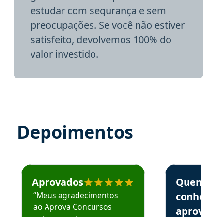
estudar com segurança e sem
preocupações. Se você não estiver
satisfeito, devolvemos 100% do
valor investido.
Depoimentos
Estudante José recomenda o Aprova Concursos em depoime
Estudante Elai
Aprovados
Quem
“Meus agradecimentos
conhece
ao Aprova Concursos
aprova