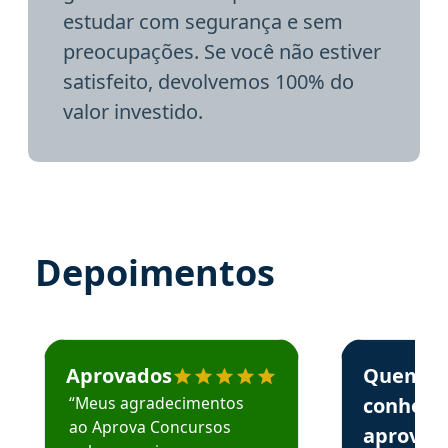
estudar com segurança e sem
preocupações. Se você não estiver
satisfeito, devolvemos 100% do
valor investido.
Depoimentos
Estudante José recomenda o Aprova Concursos em depoime
Estudante Elai
Aprovados
Quem
“Meus agradecimentos
conhece
ao Aprova Concursos
aprova