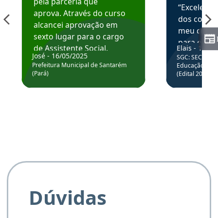
pela parceria que
“Excelente
aprova. Através do curso
dos conte
alcancei aprovação em
meu curso,
sexto lugar para o cargo
para enten
de Assistente Social.
Elais - 15/07
colocar em
José - 16/05/2025
SGC: SEC BA - 
Hoje estou atuando na
através da
Prefeitura Municipal de Santarém
Educação Básic
Prefeitura de Santarém.
(Pará)
(Edital 2025_0
de questõe
Obrigado ao professores
e ao APROVA!”
Dúvidas