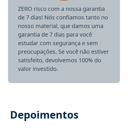
ZERO risco com a nossa garantia
de 7 dias! Nós confiamos tanto no
nosso material, que damos uma
garantia de 7 dias para você
estudar com segurança e sem
preocupações. Se você não estiver
satisfeito, devolvemos 100% do
valor investido.
Depoimentos