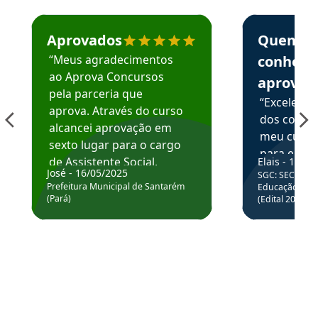
Estudante José recomenda o Aprova Concursos em depoime
Estudante Elai
Aprovados
Quem
“Meus agradecimentos
conhece
ao Aprova Concursos
aprova
pela parceria que
“Excelente
aprova. Através do curso
dos conte
alcancei aprovação em
meu curso,
sexto lugar para o cargo
para enten
de Assistente Social.
Elais - 15/07
colocar em
José - 16/05/2025
SGC: SEC BA - 
Hoje estou atuando na
através da
Prefeitura Municipal de Santarém
Educação Básic
Prefeitura de Santarém.
(Pará)
(Edital 2025_0
de questõe
Obrigado ao professores
e ao APROVA!”