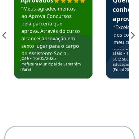
Aprovados
Quem
“Meus agradecimentos
conhece
ao Aprova Concursos
aprova
pela parceria que
“Excelente
aprova. Através do curso
dos conte
alcancei aprovação em
meu curso,
sexto lugar para o cargo
para enten
de Assistente Social.
Elais - 15/07
colocar em
José - 16/05/2025
SGC: SEC BA - 
Hoje estou atuando na
através da
Prefeitura Municipal de Santarém
Educação Básic
Prefeitura de Santarém.
(Pará)
(Edital 2025_0
de questõe
Obrigado ao professores
e ao APROVA!”