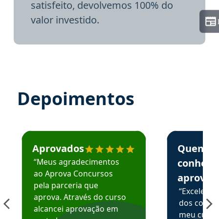
satisfeito, devolvemos 100% do
valor investido.
Depoimentos
Estudante José recomenda o Aprova Concursos em depoime
Estudante Elai
Aprovados
Quem
“Meus agradecimentos
conhece
ao Aprova Concursos
aprova
pela parceria que
“Excelente
aprova. Através do curso
dos conte
alcancei aprovação em
meu curso,