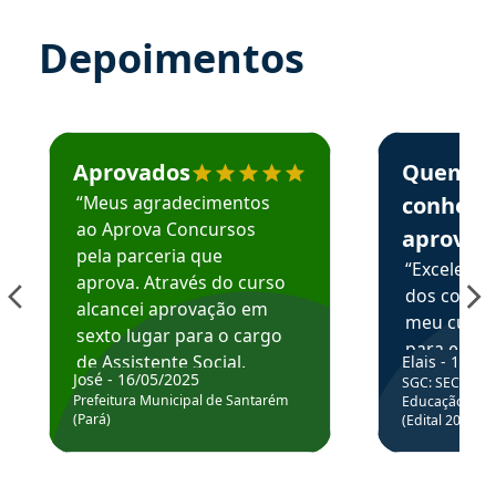
Depoimentos
Estudante José recomenda o Aprova Concursos em depoime
Estudante Elai
Aprovados
Quem
“Meus agradecimentos
conhece
ao Aprova Concursos
aprova
pela parceria que
“Excelente
aprova. Através do curso
dos conte
alcancei aprovação em
meu curso,
sexto lugar para o cargo
para enten
de Assistente Social.
Elais - 15/07
colocar em
José - 16/05/2025
SGC: SEC BA - 
Hoje estou atuando na
através da
Prefeitura Municipal de Santarém
Educação Básic
Prefeitura de Santarém.
(Pará)
(Edital 2025_0
de questõe
Obrigado ao professores
e ao APROVA!”